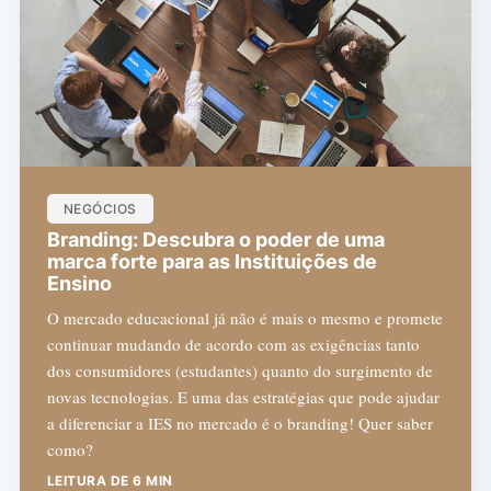
NEGÓCIOS
Branding: Descubra o poder de uma
marca forte para as Instituições de
Ensino
O mercado educacional já não é mais o mesmo e promete
continuar mudando de acordo com as exigências tanto
dos consumidores (estudantes) quanto do surgimento de
novas tecnologias. E uma das estratégias que pode ajudar
a diferenciar a IES no mercado é o branding! Quer saber
como?
LEITURA DE 6 MIN