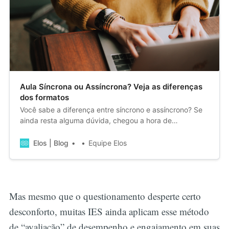
Aula Síncrona ou Assíncrona? Veja as diferenças
dos formatos
Você sabe a diferença entre síncrono e assíncrono? Se
ainda resta alguma dúvida, chegou a hora de
compreender de uma vez por todas o que difere esses
modelos.
Elos | Blog
Equipe Elos
Mas mesmo que o questionamento desperte certo
desconforto, muitas IES ainda aplicam esse método
de “avaliação” de desempenho e engajamento em suas