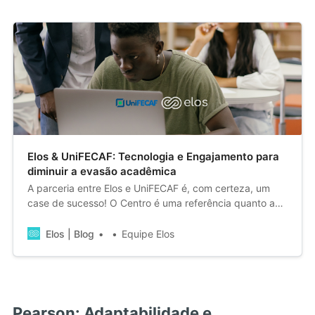
Elos & UniFECAF: Tecnologia e Engajamento para
diminuir a evasão acadêmica
A parceria entre Elos e UniFECAF é, com certeza, um
case de sucesso! O Centro é uma referência quanto a
inovação e engajamento dos alunos. Nesse artigo
nossos convidados vão te contar um pouco mais sobre
Elos | Blog
Equipe Elos
como a UniFECAF utiliza o Elos para aumentar o
engajamento e diminuir a evasão acadêmica.
Pearson: Adaptabilidade e