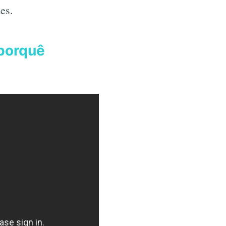
es.
 porquê