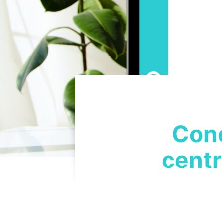
Cone
centr