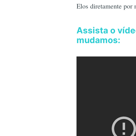
Elos diretamente por 
Assista o víd
mudamos: