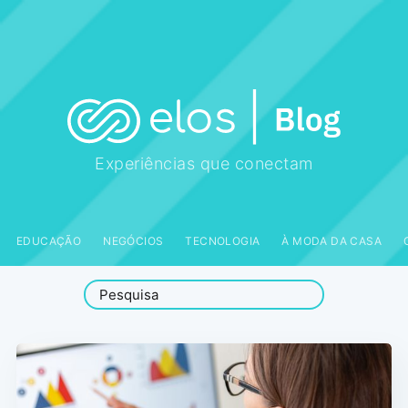
Experiências que conectam
EDUCAÇÃO
NEGÓCIOS
TECNOLOGIA
À MODA DA CASA