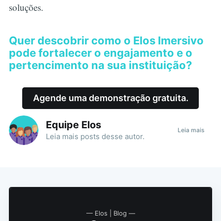
soluções.
Quer descobrir como o Elos Imersivo
pode fortalecer o engajamento e o
pertencimento na sua instituição?
Agende uma demonstração gratuita.
Equipe Elos
Leia mais
Leia mais
posts
desse autor.
— Elos | Blog —