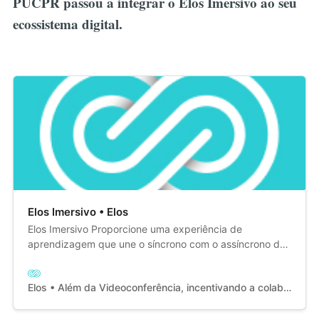
PUCPR passou a integrar o Elos Imersivo ao seu
ecossistema digital.
Elos Imersivo • Elos
Elos Imersivo​ Proporcione uma experiência de
aprendizagem que une o síncrono com o assíncrono de
forma interativa, lúdica e gamificada.
https://youtu.be/wFoirPsnfvQ Em colaboração com
Elos • Além da Videoconferência, incentivando a colaboração.
WorkAdventure e a B42, oferecemos um serviço flexível
e completo: Sala de aula virtual, Recursos exclusivos
Elos e um Ambiente imersivo personalizado.Uma solução