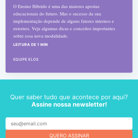
O Ensino Híbrido é uma das maiores apostas
educacionais do futuro. Mas o sucesso da sua
implementação depende de alguns fatores internos e
externos. Veja algumas dicas e conceitos importantes
sobre essa nova modalidade.
LEITURA DE 1 MIN
EQUIPE ELOS
Quer saber tudo que acontece por aqui?
Assine nossa newsletter!