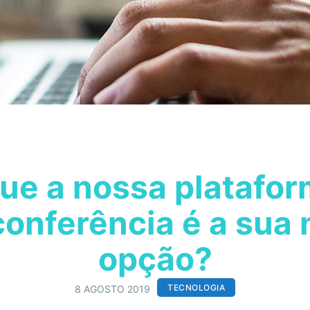
ue a nossa platafo
onferência é a sua
opção?
TECNOLOGIA
8 AGOSTO 2019