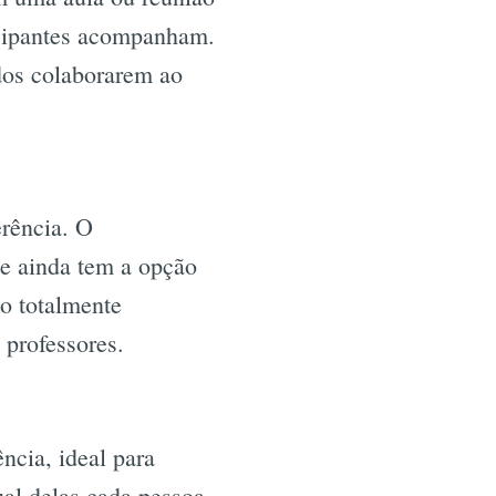
ticipantes acompanham.
odos colaborarem ao
erência. O
 e ainda tem a opção
ão totalmente
 professores.
ncia, ideal para
ual delas cada pessoa