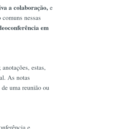
tiva a colaboração,
e
ão comuns nessas
deoconferência em
 anotações, estas,
al. As notas
a de uma reunião ou
onferência e