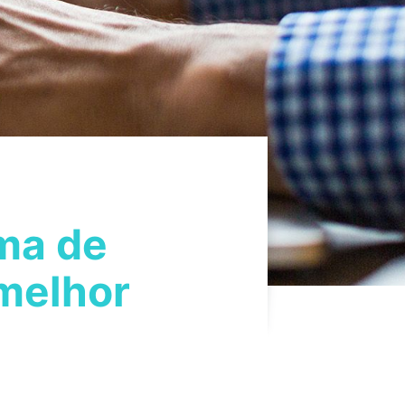
rma de
 melhor