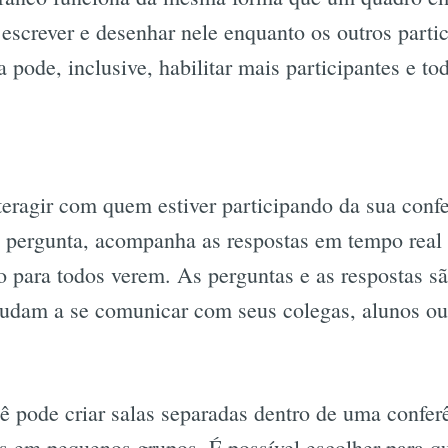
 escrever e desenhar nele enquanto os outros par
 pode, inclusive, habilitar mais participantes e t
teragir com quem estiver participando da sua conf
a pergunta, acompanha as respostas em tempo real
do para todos verem. As perguntas e as respostas s
ajudam a se comunicar com seus colegas, alunos ou
 pode criar salas separadas dentro de uma conferê
tes em pequenos grupos. É possível escolher para q