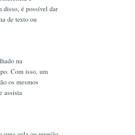
 disso, é possível dar
ma de texto ou
lhado na
empo. Com isso, um
tirão os mesmos
e assista
 uma aula ou reunião