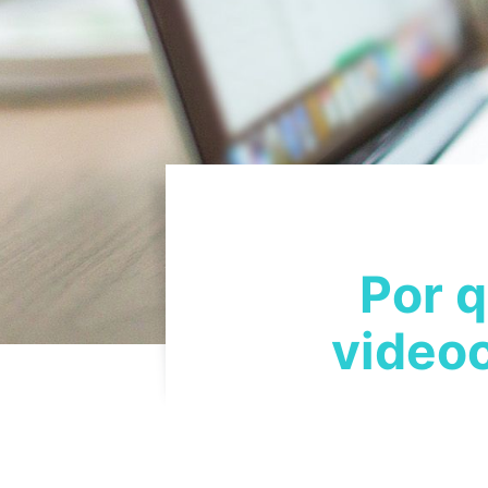
Por q
videoc