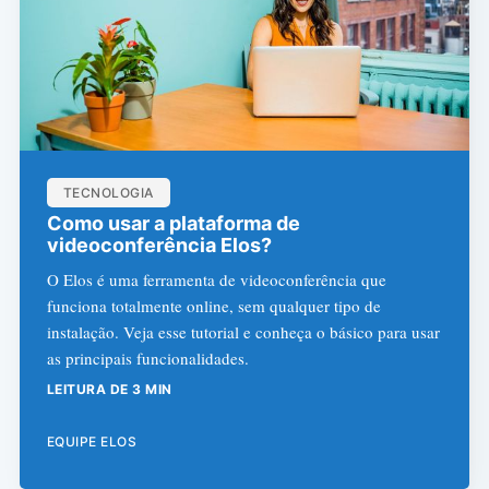
TECNOLOGIA
Como usar a plataforma de
videoconferência Elos?
O Elos é uma ferramenta de videoconferência que
funciona totalmente online, sem qualquer tipo de
instalação. Veja esse tutorial e conheça o básico para usar
as principais funcionalidades.
LEITURA DE 3 MIN
EQUIPE ELOS