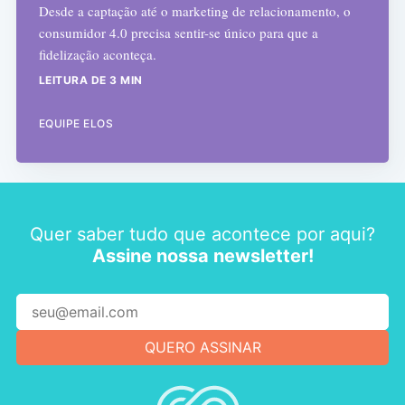
Desde a captação até o marketing de relacionamento, o
consumidor 4.0 precisa sentir-se único para que a
fidelização aconteça.
LEITURA DE 3 MIN
EQUIPE ELOS
Quer saber tudo que acontece por aqui?
Assine nossa newsletter!