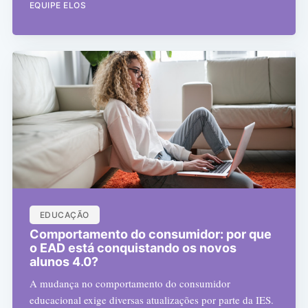
EQUIPE ELOS
EDUCAÇÃO
Comportamento do consumidor: por que
o EAD está conquistando os novos
alunos 4.0?
A mudança no comportamento do consumidor
educacional exige diversas atualizações por parte da IES.