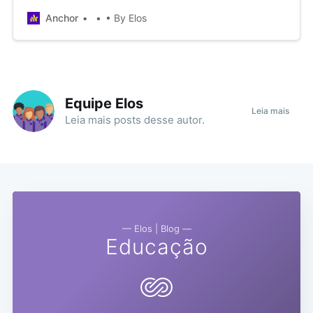
práticas no Ensino Híbrido.
Anchor
• By Elos
Equipe Elos
Leia mais
Leia mais
posts
desse autor.
— Elos | Blog —
Educação