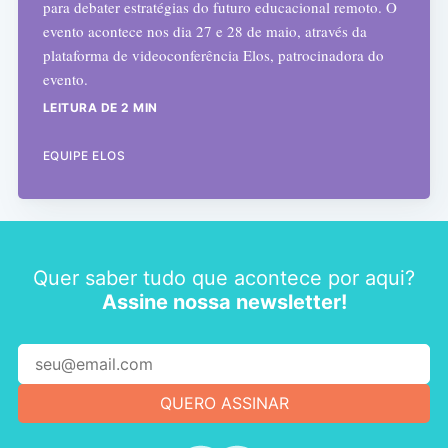
para debater estratégias do futuro educacional remoto. O
evento acontece nos dia 27 e 28 de maio, através da
plataforma de videoconferência Elos, patrocinadora do
evento.
LEITURA DE 2 MIN
EQUIPE ELOS
Quer saber tudo que acontece por aqui?
Assine nossa newsletter!