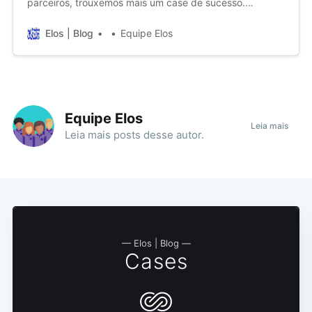
parceiros, trouxemos mais um case de sucesso.
Conheça mais sobre a parceria Elos & GuruMatch!
Elos | Blog
Equipe Elos
Equipe Elos
Leia mais
Leia mais
posts
desse autor.
— Elos | Blog —
Cases