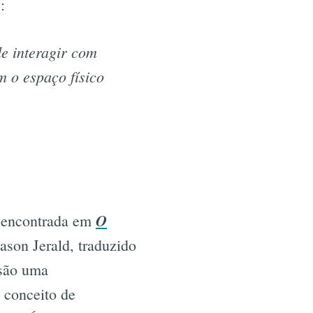
:
de interagir com
m o espaço físico
O
é encontrada em
ason Jerald, traduzido
 são uma
 conceito de