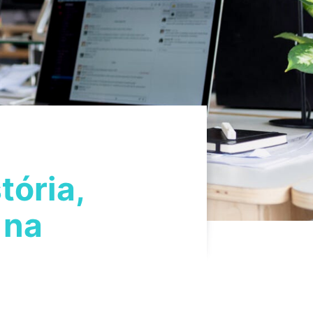
tória,
 na