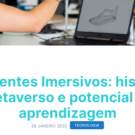
ntes Imersivos: his
taverso e potencial
aprendizagem
TECNOLOGIA
28 JANEIRO 2022